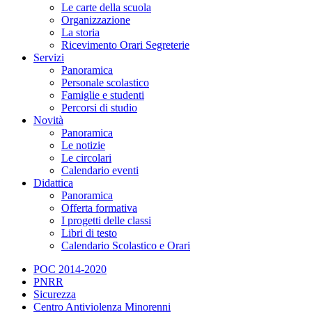
Le carte della scuola
Organizzazione
La storia
Ricevimento Orari Segreterie
Servizi
Panoramica
Personale scolastico
Famiglie e studenti
Percorsi di studio
Novità
Panoramica
Le notizie
Le circolari
Calendario eventi
Didattica
Panoramica
Offerta formativa
I progetti delle classi
Libri di testo
Calendario Scolastico e Orari
POC 2014-2020
PNRR
Sicurezza
Centro Antiviolenza Minorenni