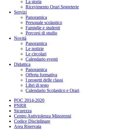
La storia
Ricevimento Orari Segreterie
Servizi
Panoramica
Personale scolastico
Famiglie e studenti
Percorsi di studio
Novità
Panoramica
Le notizie
Le circolari
Calendario eventi
Didattica
Panoramica
Offerta formativa
I progetti delle classi
Libri di testo
Calendario Scolastico e Orari
POC 2014-2020
PNRR
Sicurezza
Centro Antiviolenza Minorenni
Codice Disciplinare
Area Riservata