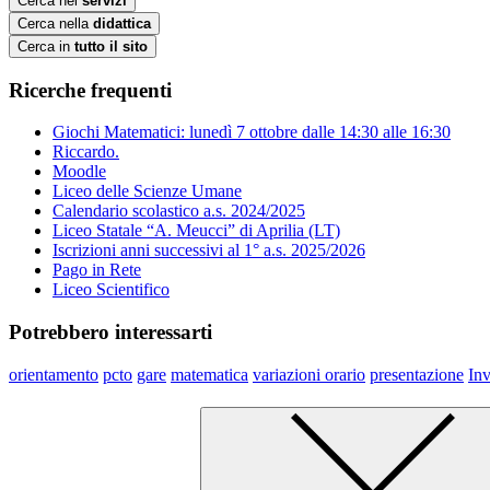
Cerca nei
servizi
Cerca nella
didattica
Cerca in
tutto il sito
Ricerche frequenti
Giochi Matematici: lunedì 7 ottobre dalle 14:30 alle 16:30
Riccardo.
Moodle
Liceo delle Scienze Umane
Calendario scolastico a.s. 2024/2025
Liceo Statale “A. Meucci” di Aprilia (LT)
Iscrizioni anni successivi al 1° a.s. 2025/2026
Pago in Rete
Liceo Scientifico
Potrebbero interessarti
orientamento
pcto
gare
matematica
variazioni orario
presentazione
Inv