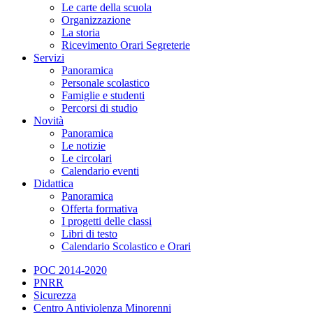
Le carte della scuola
Organizzazione
La storia
Ricevimento Orari Segreterie
Servizi
Panoramica
Personale scolastico
Famiglie e studenti
Percorsi di studio
Novità
Panoramica
Le notizie
Le circolari
Calendario eventi
Didattica
Panoramica
Offerta formativa
I progetti delle classi
Libri di testo
Calendario Scolastico e Orari
POC 2014-2020
PNRR
Sicurezza
Centro Antiviolenza Minorenni