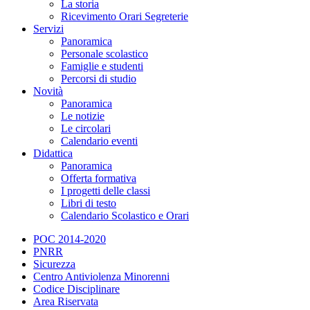
La storia
Ricevimento Orari Segreterie
Servizi
Panoramica
Personale scolastico
Famiglie e studenti
Percorsi di studio
Novità
Panoramica
Le notizie
Le circolari
Calendario eventi
Didattica
Panoramica
Offerta formativa
I progetti delle classi
Libri di testo
Calendario Scolastico e Orari
POC 2014-2020
PNRR
Sicurezza
Centro Antiviolenza Minorenni
Codice Disciplinare
Area Riservata