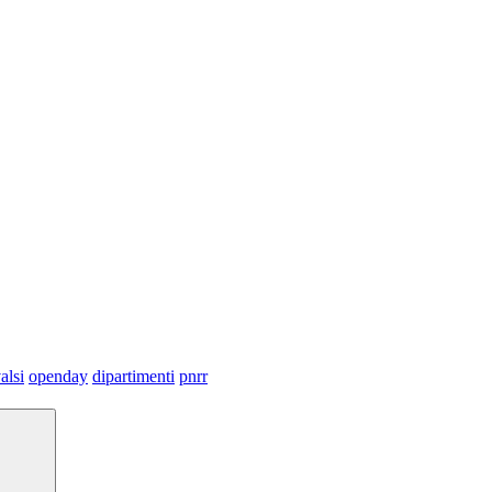
alsi
openday
dipartimenti
pnrr