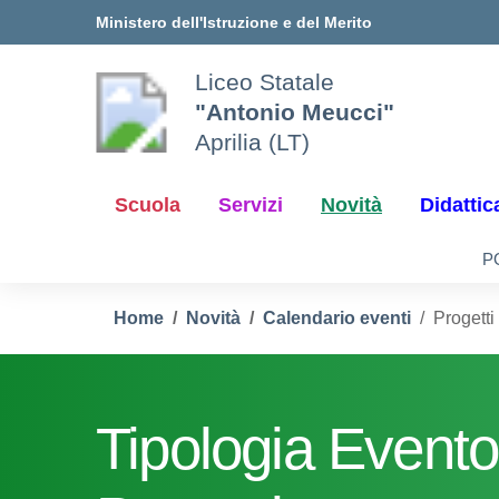
Vai ai contenuti
Vai al menu di navigazione
Vai al footer
Ministero dell'Istruzione e del Merito
Liceo Statale
"Antonio Meucci"
Aprilia (LT)
Scuola
Servizi
Novità
Didattic
P
Home
Novità
Calendario eventi
Progetti
Tipologia Evento