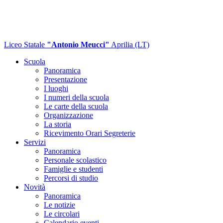
Liceo Statale
"Antonio Meucci"
Aprilia (LT)
Scuola
Panoramica
Presentazione
I luoghi
I numeri della scuola
Le carte della scuola
Organizzazione
La storia
Ricevimento Orari Segreterie
Servizi
Panoramica
Personale scolastico
Famiglie e studenti
Percorsi di studio
Novità
Panoramica
Le notizie
Le circolari
Calendario eventi