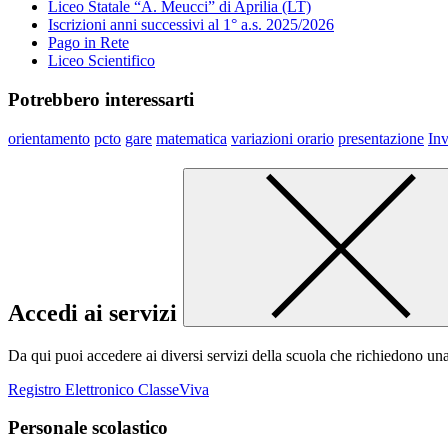
Liceo Statale “A. Meucci” di Aprilia (LT)
Iscrizioni anni successivi al 1° a.s. 2025/2026
Pago in Rete
Liceo Scientifico
Potrebbero interessarti
orientamento
pcto
gare
matematica
variazioni orario
presentazione
Inv
Accedi ai servizi
Da qui puoi accedere ai diversi servizi della scuola che richiedono un
Registro Elettronico ClasseViva
Personale scolastico