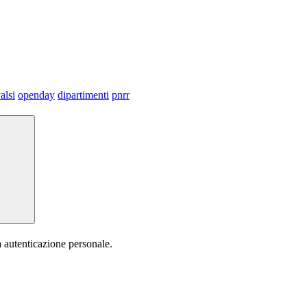
alsi
openday
dipartimenti
pnrr
a autenticazione personale.