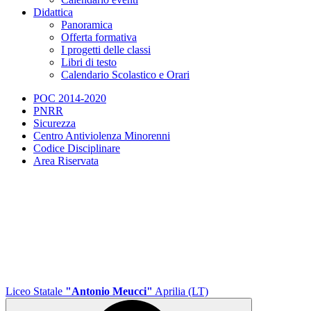
Didattica
Panoramica
Offerta formativa
I progetti delle classi
Libri di testo
Calendario Scolastico e Orari
POC 2014-2020
PNRR
Sicurezza
Centro Antiviolenza Minorenni
Codice Disciplinare
Area Riservata
Liceo Statale
"Antonio Meucci"
Aprilia (LT)