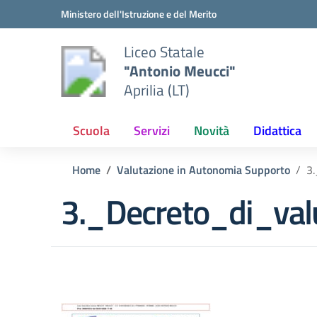
Vai ai contenuti
Vai al menu di navigazione
Vai al footer
Ministero dell'Istruzione e del Merito
Liceo Statale
"Antonio Meucci"
Aprilia (LT)
Scuola
Servizi
Novità
Didattica
Home
Valutazione in Autonomia Supporto
3
3._Decreto_di_val