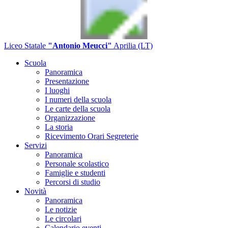
Liceo Statale
"Antonio Meucci"
Aprilia (LT)
Scuola
Panoramica
Presentazione
I luoghi
I numeri della scuola
Le carte della scuola
Organizzazione
La storia
Ricevimento Orari Segreterie
Servizi
Panoramica
Personale scolastico
Famiglie e studenti
Percorsi di studio
Novità
Panoramica
Le notizie
Le circolari
Calendario eventi