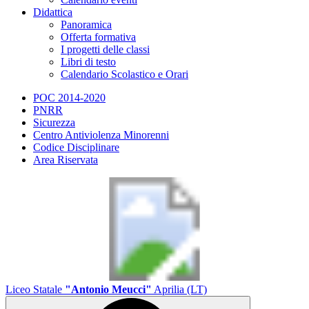
Didattica
Panoramica
Offerta formativa
I progetti delle classi
Libri di testo
Calendario Scolastico e Orari
POC 2014-2020
PNRR
Sicurezza
Centro Antiviolenza Minorenni
Codice Disciplinare
Area Riservata
Liceo Statale
"Antonio Meucci"
Aprilia (LT)