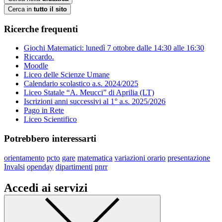
Cerca in
tutto il sito
Ricerche frequenti
Giochi Matematici: lunedì 7 ottobre dalle 14:30 alle 16:30
Riccardo.
Moodle
Liceo delle Scienze Umane
Calendario scolastico a.s. 2024/2025
Liceo Statale “A. Meucci” di Aprilia (LT)
Iscrizioni anni successivi al 1° a.s. 2025/2026
Pago in Rete
Liceo Scientifico
Potrebbero interessarti
orientamento
pcto
gare
matematica
variazioni orario
presentazione
Invalsi
openday
dipartimenti
pnrr
Accedi ai servizi