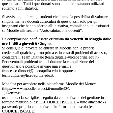
questionario. Tutti i questionari sono anonimi e saranno utilizzati
soltanto a fini statistici.
Si avvisano, inoltre, gli studenti che hanno la possibilità di valutare
singolarmente i docenti curriculari di questo a.s., solo per gli
insegnanti che hanno aderito all’iniziativa, compilando i questionari
su Moodle alla sezione “Autovalutazione docenti”.
La compilazione potrà essere effettuata
da venerdì 30 Maggio dalle
ore 14:00 a giovedì 6 Giugno
.
Si consiglia di provare ad entrare in Moodle con le proprie
credenziali qualche giorno prima e, in caso di problemi di accesso,
contattare il Team Digitale (team.digitale@liceoaprilia.edu.it).
Per eventuali problemi tecnici durante la compilazione del
questionario è possibile inviare una e-mail a
francesco.dinucci@liceoaprilia.edu.it oppure a
team.digitale@liceoaprilia.edu.it.
Modalità per accedere nella piattaforma Moodle del Meucci
(https://www.moodlemeucci.it/moodle30/):
1)
Genitori
username: classe figlio/a seguito da codice fiscale del genitore in
formato maiuscolo (es: 1ACODICEFISCALE – tutto attaccato -)
password: proprio codice fiscale in formato maiuscolo (es:
CODICEFISCALE)