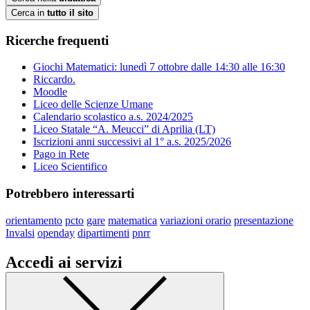
Cerca in
tutto il sito
Ricerche frequenti
Giochi Matematici: lunedì 7 ottobre dalle 14:30 alle 16:30
Riccardo.
Moodle
Liceo delle Scienze Umane
Calendario scolastico a.s. 2024/2025
Liceo Statale “A. Meucci” di Aprilia (LT)
Iscrizioni anni successivi al 1° a.s. 2025/2026
Pago in Rete
Liceo Scientifico
Potrebbero interessarti
orientamento
pcto
gare
matematica
variazioni orario
presentazione
Invalsi
openday
dipartimenti
pnrr
Accedi ai servizi