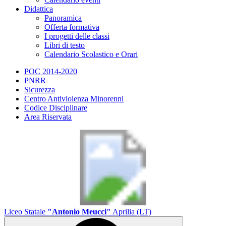
Didattica
Panoramica
Offerta formativa
I progetti delle classi
Libri di testo
Calendario Scolastico e Orari
POC 2014-2020
PNRR
Sicurezza
Centro Antiviolenza Minorenni
Codice Disciplinare
Area Riservata
Liceo Statale
"Antonio Meucci"
Aprilia (LT)