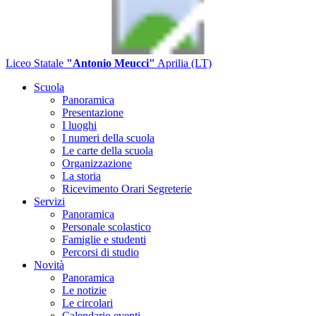
Liceo Statale
"Antonio Meucci"
Aprilia (LT)
Scuola
Panoramica
Presentazione
I luoghi
I numeri della scuola
Le carte della scuola
Organizzazione
La storia
Ricevimento Orari Segreterie
Servizi
Panoramica
Personale scolastico
Famiglie e studenti
Percorsi di studio
Novità
Panoramica
Le notizie
Le circolari
Calendario eventi