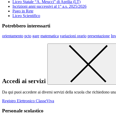
Liceo Statale “A. Meucci” di Aprilia (LT)
Iscrizioni anni successivi al 1° a.s. 2025/2026
Pago in Rete
Liceo Scientifico
Potrebbero interessarti
orientamento
pcto
gare
matematica
variazioni orario
presentazione
Inv
Accedi ai servizi
Da qui puoi accedere ai diversi servizi della scuola che richiedono un
Registro Elettronico ClasseViva
Personale scolastico