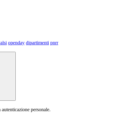
alsi
openday
dipartimenti
pnrr
a autenticazione personale.