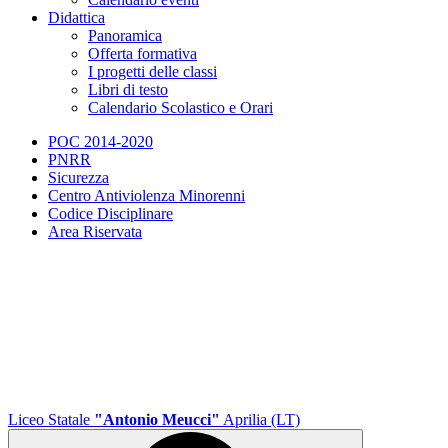
Didattica
Panoramica
Offerta formativa
I progetti delle classi
Libri di testo
Calendario Scolastico e Orari
POC 2014-2020
PNRR
Sicurezza
Centro Antiviolenza Minorenni
Codice Disciplinare
Area Riservata
Liceo Statale
"Antonio Meucci"
Aprilia (LT)