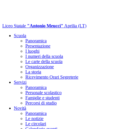
Liceo Statale
"Antonio Meucci"
Aprilia (LT)
Scuola
Panoramica
Presentazione
I luoghi
I numeri della scuola
Le carte della scuola
Organizzazione
La storia
Ricevimento Orari Segreterie
Servizi
Panoramica
Personale scolastico
Famiglie e studenti
Percorsi di studio
Novità
Panoramica
Le notizie
Le circolari
Calendario eventi