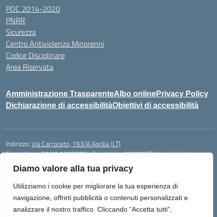
POC 2014-2020
PNRR
Sicurezza
Centro Antiviolenza Minorenni
Codice Disciplinare
Area Riservata
Amministrazione Trasparente
Albo online
Privacy Policy
Dichiarazione di accessibilità
Obiettivi di accessibilità
Indirizzo:
Via Carroceto, 193/A Aprilia (LT)
Centralino:
+39 06 9257678
Email:
Ltps060002@istruzione.it
Posta elettronica certificata (PEC):
Ltps060002@pec.istruzione.it
Diamo valore alla tua privacy
Codice fiscale: 91001930592
Utilizziamo i cookie per migliorare la tua esperienza di
Codice meccanografico:
LTPS060002
navigazione, offrirti pubblicità o contenuti personalizzati e
analizzare il nostro traffico. Cliccando “Accetta tutti”,