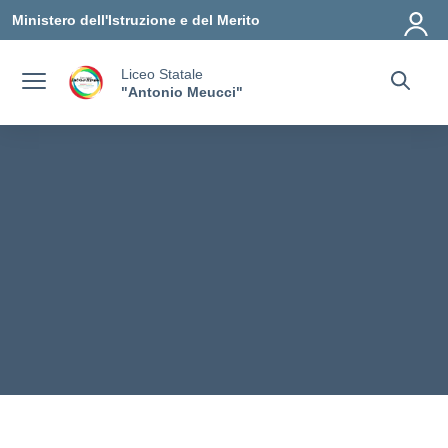
Vai ai contenuti
Vai al menu di navigazione
Vai al footer
Ministero dell'Istruzione e del Merito
Liceo Statale
"Antonio Meucci"