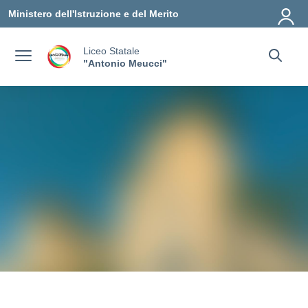
Vai ai contenuti
Vai al menu di navigazione
Vai al footer
Ministero dell'Istruzione e del Merito
Liceo Statale
"Antonio Meucci"