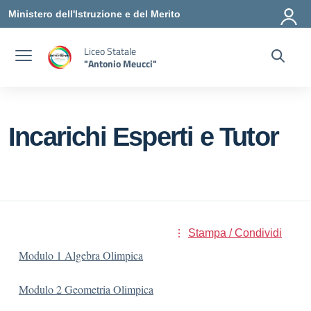
Vai ai contenuti
Vai al menu di navigazione
Vai al footer
Ministero dell'Istruzione e del Merito
Liceo Statale
"Antonio Meucci"
Incarichi Esperti e Tutor
Stampa / Condividi
Modulo 1 Algebra Olimpica
Modulo 2 Geometria Olimpica