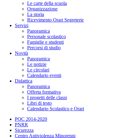
Le carte della scuola
Organizzazione
La storia
Ricevimento Orari Segreterie
Servizi
Panoramica
Personale scolastico
Famiglie e studenti
Percorsi di studio
Novità
Panoramica
Le notizie
Le circolari
Calendario eventi
Didattica
Panoramica
Offerta formativa
I progetti delle classi
Libri di testo
Calendario Scolastico e Orari
POC 2014-2020
PNRR
Sicurezza
Centro Antiviolenza Minorenni