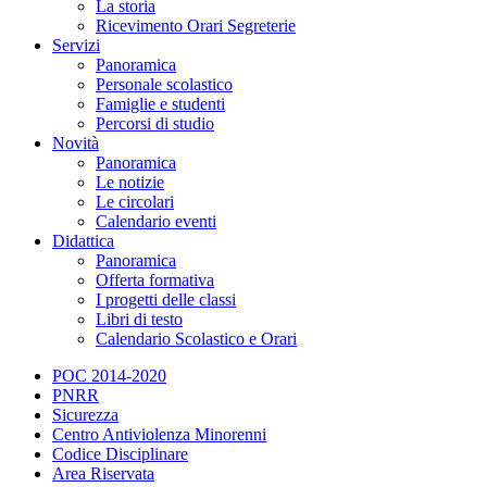
La storia
Ricevimento Orari Segreterie
Servizi
Panoramica
Personale scolastico
Famiglie e studenti
Percorsi di studio
Novità
Panoramica
Le notizie
Le circolari
Calendario eventi
Didattica
Panoramica
Offerta formativa
I progetti delle classi
Libri di testo
Calendario Scolastico e Orari
POC 2014-2020
PNRR
Sicurezza
Centro Antiviolenza Minorenni
Codice Disciplinare
Area Riservata