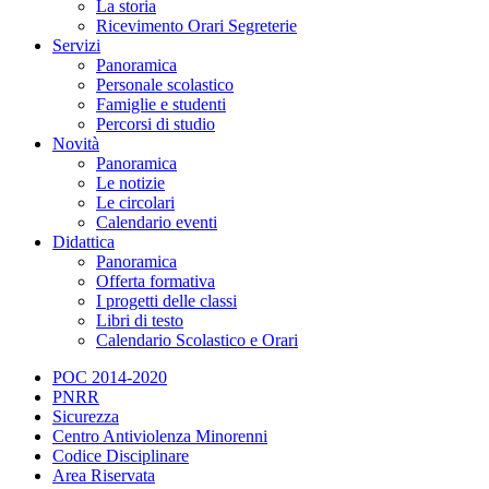
La storia
Ricevimento Orari Segreterie
Servizi
Panoramica
Personale scolastico
Famiglie e studenti
Percorsi di studio
Novità
Panoramica
Le notizie
Le circolari
Calendario eventi
Didattica
Panoramica
Offerta formativa
I progetti delle classi
Libri di testo
Calendario Scolastico e Orari
POC 2014-2020
PNRR
Sicurezza
Centro Antiviolenza Minorenni
Codice Disciplinare
Area Riservata