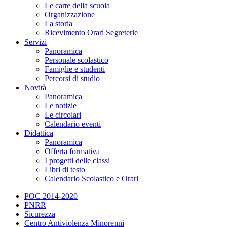
Le carte della scuola
Organizzazione
La storia
Ricevimento Orari Segreterie
Servizi
Panoramica
Personale scolastico
Famiglie e studenti
Percorsi di studio
Novità
Panoramica
Le notizie
Le circolari
Calendario eventi
Didattica
Panoramica
Offerta formativa
I progetti delle classi
Libri di testo
Calendario Scolastico e Orari
POC 2014-2020
PNRR
Sicurezza
Centro Antiviolenza Minorenni