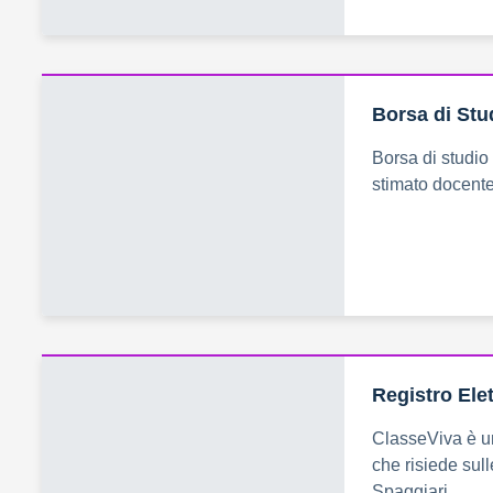
Borsa di St
Borsa di studio
stimato docent
Registro Ele
ClasseViva è u
che risiede sul
Spaggiari.