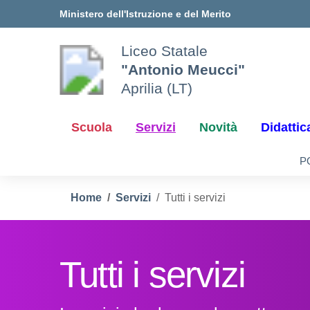
Vai ai contenuti
Vai al menu di navigazione
Vai al footer
Ministero dell'Istruzione e del Merito
Liceo Statale
"Antonio Meucci"
Aprilia (LT)
Scuola
Servizi
Novità
Didattic
P
Home
Servizi
Tutti i servizi
Tutti i servizi