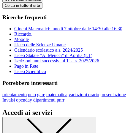
Cerca in
tutto il sito
Ricerche frequenti
Giochi Matematici: lunedì 7 ottobre dalle 14:30 alle 16:30
Riccardo.
Moodle
Liceo delle Scienze Umane
Calendario scolastico a.s. 2024/2025
Liceo Statale “A. Meucci” di Aprilia (LT)
Iscrizioni anni successivi al 1° a.s. 2025/2026
Pago in Rete
Liceo Scientifico
Potrebbero interessarti
orientamento
pcto
gare
matematica
variazioni orario
presentazione
Invalsi
openday
dipartimenti
pnrr
Accedi ai servizi