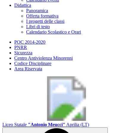
Didattica
Panoramica
Offerta formativa
I progetti delle classi
Libri di testo
Calendario Scolastico e Orari
POC 2014-2020
PNRR
Sicurezza
Centro Antiviolenza Minorenni
Codice Disciplinare
Area Riservata
Liceo Statale
"Antonio Meucci"
Aprilia (LT)