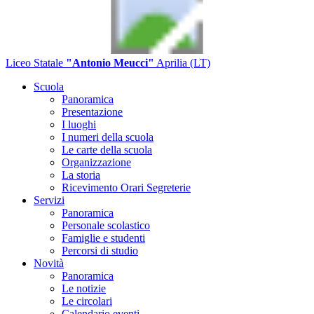
Liceo Statale
"Antonio Meucci"
Aprilia (LT)
Scuola
Panoramica
Presentazione
I luoghi
I numeri della scuola
Le carte della scuola
Organizzazione
La storia
Ricevimento Orari Segreterie
Servizi
Panoramica
Personale scolastico
Famiglie e studenti
Percorsi di studio
Novità
Panoramica
Le notizie
Le circolari
Calendario eventi