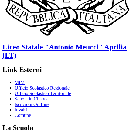
Liceo Statale
"Antonio Meucci"
Aprilia
(LT)
Link Esterni
MIM
Ufficio Scolastico Regionale
Ufficio Scolastico Territoriale
Scuola in Chiaro
Iscrizioni On Line
Invalsi
Comune
La Scuola