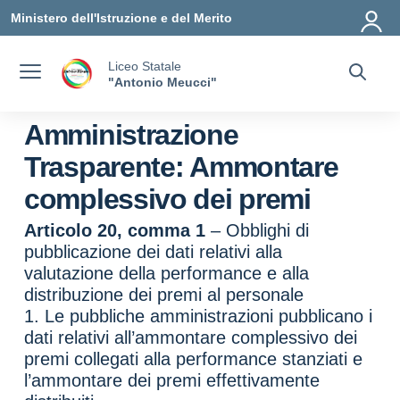
Vai ai contenuti
Vai al menu di navigazione
Vai al footer
Ministero dell'Istruzione e del Merito
Liceo Statale
"Antonio Meucci"
Amministrazione
Trasparente:
Ammontare
complessivo dei premi
Articolo 20, comma 1
– Obblighi di
pubblicazione dei dati relativi alla
valutazione della performance e alla
distribuzione dei premi al personale
1. Le pubbliche amministrazioni pubblicano i
dati relativi all’ammontare complessivo dei
premi collegati alla performance stanziati e
l’ammontare dei premi effettivamente