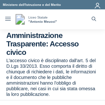
Vai ai contenuti
Vai al menu di navigazione
Vai al footer
Ministero dell'Istruzione e del Merito
Liceo Statale
"Antonio Meucci"
Amministrazione
Trasparente:
Accesso
civico
L’accesso civico è disciplinato dall’art. 5 del
D.Lgs 33/2013. Esso comporta il diritto di
chiunque di richiedere i dati, le informazioni
e il documento che le pubbliche
amministrazioni hanno l’obbligo di
pubblicare, nei casi in cui sia stata omessa
la loro pubblicazione.