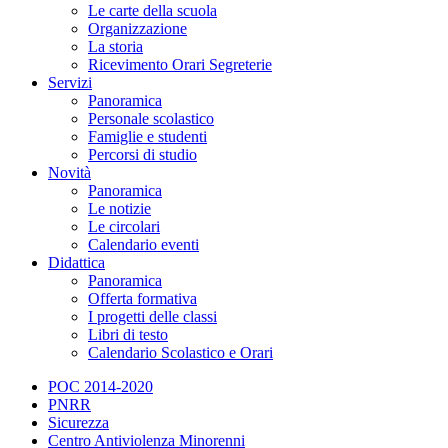
Le carte della scuola
Organizzazione
La storia
Ricevimento Orari Segreterie
Servizi
Panoramica
Personale scolastico
Famiglie e studenti
Percorsi di studio
Novità
Panoramica
Le notizie
Le circolari
Calendario eventi
Didattica
Panoramica
Offerta formativa
I progetti delle classi
Libri di testo
Calendario Scolastico e Orari
POC 2014-2020
PNRR
Sicurezza
Centro Antiviolenza Minorenni