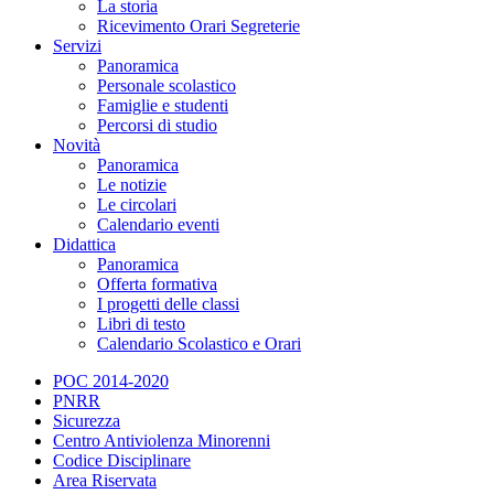
La storia
Ricevimento Orari Segreterie
Servizi
Panoramica
Personale scolastico
Famiglie e studenti
Percorsi di studio
Novità
Panoramica
Le notizie
Le circolari
Calendario eventi
Didattica
Panoramica
Offerta formativa
I progetti delle classi
Libri di testo
Calendario Scolastico e Orari
POC 2014-2020
PNRR
Sicurezza
Centro Antiviolenza Minorenni
Codice Disciplinare
Area Riservata