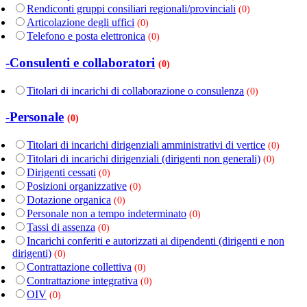
Rendiconti gruppi consiliari regionali/provinciali
(0)
Articolazione degli uffici
(0)
Telefono e posta elettronica
(0)
-Consulenti e collaboratori
(0)
Titolari di incarichi di collaborazione o consulenza
(0)
-Personale
(0)
Titolari di incarichi dirigenziali amministrativi di vertice
(0)
Titolari di incarichi dirigenziali (dirigenti non generali)
(0)
Dirigenti cessati
(0)
Posizioni organizzative
(0)
Dotazione organica
(0)
Personale non a tempo indeterminato
(0)
Tassi di assenza
(0)
Incarichi conferiti e autorizzati ai dipendenti (dirigenti e non
dirigenti)
(0)
Contrattazione collettiva
(0)
Contrattazione integrativa
(0)
OIV
(0)