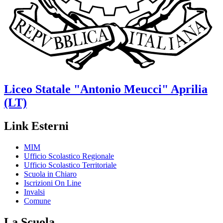
Liceo Statale
"Antonio Meucci"
Aprilia
(LT)
Link Esterni
MIM
Ufficio Scolastico Regionale
Ufficio Scolastico Territoriale
Scuola in Chiaro
Iscrizioni On Line
Invalsi
Comune
La Scuola