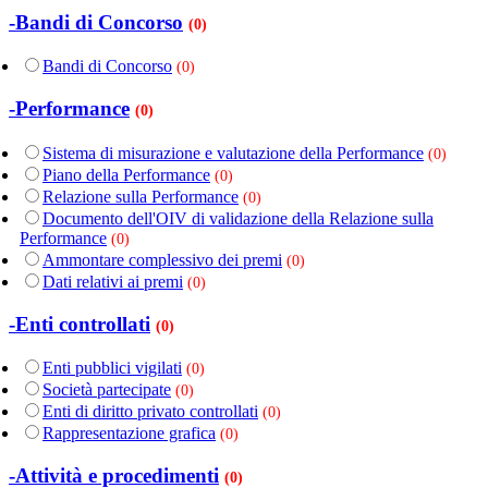
-Bandi di Concorso
(0)
Bandi di Concorso
(0)
-Performance
(0)
Sistema di misurazione e valutazione della Performance
(0)
Piano della Performance
(0)
Relazione sulla Performance
(0)
Documento dell'OIV di validazione della Relazione sulla
Performance
(0)
Ammontare complessivo dei premi
(0)
Dati relativi ai premi
(0)
-Enti controllati
(0)
Enti pubblici vigilati
(0)
Società partecipate
(0)
Enti di diritto privato controllati
(0)
Rappresentazione grafica
(0)
-Attività e procedimenti
(0)