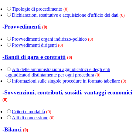
Tipologie di procedimento
(0)
Dichiarazioni sostitutive e acquisizione d'ufficio dei dati
(0)
-Provvedimenti
(0)
Provvedimenti organi indirizzo-politico
(0)
Provvedimenti dirigenti
(0)
-Bandi di gara e contratti
(0)
Atti delle amministrazioni aggiudicatrici e degli enti
aggiudicatori distintamente per ogni procedura
(0)
Informazioni sulle singole procedure in formato tabellare
(0)
-Sovvenzioni, contributi, sussidi, vantaggi economici
(0)
Criteri e modalità
(0)
Atti di concessione
(0)
-Bilanci
(0)