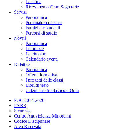
La storia
Ricevimento Orari Segreterie
Servizi
Panoramica
Personale scolastico
Famiglie e studenti
Percorsi di studio
Novità
Panoramica
Le notizie
Le circolari
Calendario eventi
Didattica
Panoramica
Offerta formativa
I progetti delle classi
Libri di testo
Calendario Scolastico e Orari
POC 2014-2020
PNRR
Sicurezza
Centro Antiviolenza Minorenni
Codice Disciplinare
Area Riservata