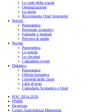
Le carte della scuola
Organizzazione
La storia
Ricevimento Orari Segreterie
Servizi
Panoramica
Personale scolastico
Famiglie e studenti
Percorsi di studio
Novità
Panoramica
Le notizie
Le circolari
Calendario eventi
Didattica
Panoramica
Offerta formativa
I progetti delle classi
Libri di testo
Calendario Scolastico e Orari
POC 2014-2020
PNRR
Sicurezza
Centro Antiviolenza Minorenni