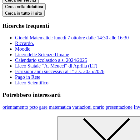
Cerca nei
servizi
Cerca nella
didattica
Cerca in
tutto il sito
Ricerche frequenti
Giochi Matematici: lunedì 7 ottobre dalle 14:30 alle 16:30
Riccardo.
Moodle
Liceo delle Scienze Umane
Calendario scolastico a.s. 2024/2025
Liceo Statale “A. Meucci” di Aprilia (LT)
Iscrizioni anni successivi al 1° a.s. 2025/2026
Pago in Rete
Liceo Scientifico
Potrebbero interessarti
orientamento
pcto
gare
matematica
variazioni orario
presentazione
Inv