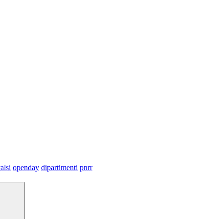
alsi
openday
dipartimenti
pnrr