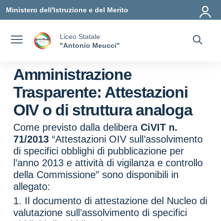
Vai ai contenuti
Vai al menu di navigazione
Vai al footer
Ministero dell'Istruzione e del Merito
Liceo Statale
"Antonio Meucci"
Amministrazione
Trasparente:
Attestazioni
OIV o di struttura analoga
Come previsto dalla delibera
CiVIT n.
71/2013
“Attestazioni OIV sull’assolvimento
di specifici obblighi di pubblicazione per
l’anno 2013 e attività di vigilanza e controllo
della Commissione” sono disponibili in
allegato:
1. Il documento di attestazione del Nucleo di
valutazione sull’assolvimento di specifici