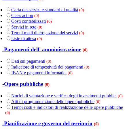
Carta dei servizi e standard di qualità
(0)
Class action
(0)
Costi contabilizzati
(0)
Servizi in rete
(0)
Tempi medi di erogazione dei servizi
(0)
Liste di attesa
(0)
-Pagamenti dell' amministrazione
(0)
Dati sui pagamenti
(0)
Indicatore di tempestività dei pagamenti
(0)
IBAN e pagamenti informatici
(0)
-Opere pubbliche
(0)
Nuclei di valutazione e verifica degli investimenti pubblici
(0)
Atti di programmazione delle opere pubbliche
(0)
Tempi costi e indicatori di realizzazione delle opere pubbliche
(0)
-Pianificazione e governo del territorio
(0)