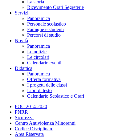
La storia
Ricevimento Orari Segreterie
Servizi
Panoramica
Personale scolastico
Famiglie e studenti
Percorsi di studio
Novità
Panoramica
Le notizie
Le circolari
Calendario eventi
Didattica
Panoramica
Offerta formativa
I progetti delle classi
Libri di testo
Calendario Scolastico e Orari
POC 2014-2020
PNRR
Sicurezza
Centro Antiviolenza Minorenni
Codice Disciplinare
Area Riservata