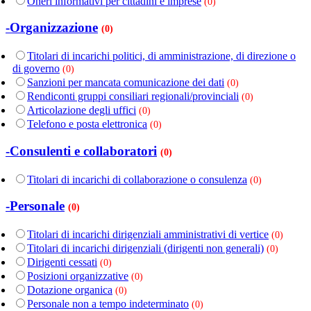
Oneri informativi per cittadini e imprese
(0)
-Organizzazione
(0)
Titolari di incarichi politici, di amministrazione, di direzione o
di governo
(0)
Sanzioni per mancata comunicazione dei dati
(0)
Rendiconti gruppi consiliari regionali/provinciali
(0)
Articolazione degli uffici
(0)
Telefono e posta elettronica
(0)
-Consulenti e collaboratori
(0)
Titolari di incarichi di collaborazione o consulenza
(0)
-Personale
(0)
Titolari di incarichi dirigenziali amministrativi di vertice
(0)
Titolari di incarichi dirigenziali (dirigenti non generali)
(0)
Dirigenti cessati
(0)
Posizioni organizzative
(0)
Dotazione organica
(0)
Personale non a tempo indeterminato
(0)