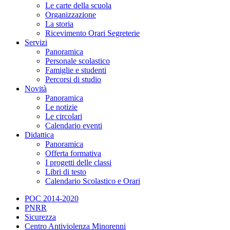
Le carte della scuola
Organizzazione
La storia
Ricevimento Orari Segreterie
Servizi
Panoramica
Personale scolastico
Famiglie e studenti
Percorsi di studio
Novità
Panoramica
Le notizie
Le circolari
Calendario eventi
Didattica
Panoramica
Offerta formativa
I progetti delle classi
Libri di testo
Calendario Scolastico e Orari
POC 2014-2020
PNRR
Sicurezza
Centro Antiviolenza Minorenni