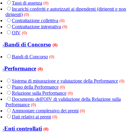
Tassi di assenza
(0)
Incarichi conferiti e autorizzati ai dipendenti (dirigenti e non
dirigenti)
(0)
Contrattazione collettiva
(0)
Contrattazione integrativa
(0)
OIV
(0)
-Bandi di Concorso
(0)
Bandi di Concorso
(0)
-Performance
(0)
Sistema di misurazione e valutazione della Performance
(0)
Piano della Performance
(0)
Relazione sulla Performance
(0)
Documento dell'OIV di validazione della Relazione sulla
Performance
(0)
Ammontare complessivo dei premi
(0)
Dati relativi ai premi
(0)
-Enti controllati
(0)