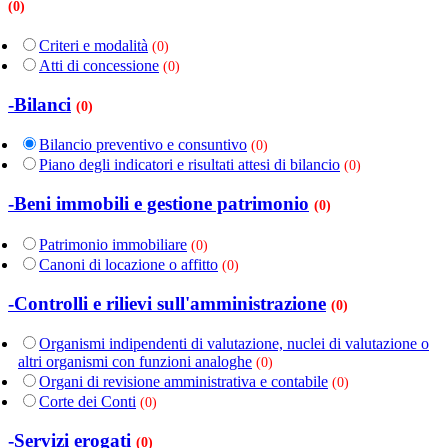
(0)
Criteri e modalità
(0)
Atti di concessione
(0)
-Bilanci
(0)
Bilancio preventivo e consuntivo
(0)
Piano degli indicatori e risultati attesi di bilancio
(0)
-Beni immobili e gestione patrimonio
(0)
Patrimonio immobiliare
(0)
Canoni di locazione o affitto
(0)
-Controlli e rilievi sull'amministrazione
(0)
Organismi indipendenti di valutazione, nuclei di valutazione o
altri organismi con funzioni analoghe
(0)
Organi di revisione amministrativa e contabile
(0)
Corte dei Conti
(0)
-Servizi erogati
(0)