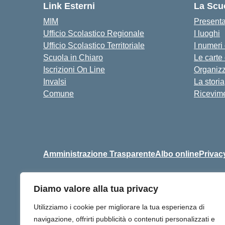
Link Esterni
La Scu
MIM
Present
Ufficio Scolastico Regionale
I luoghi
Ufficio Scolastico Territoriale
I numeri
Scuola in Chiaro
Le carte
Iscrizioni On Line
Organiz
Invalsi
La storia
Comune
Ricevime
Amministrazione Trasparente
Albo online
Privac
Diamo valore alla tua privacy
Centralino:
+39 06 9257678
Utilizziamo i cookie per migliorare la tua esperienza di
navigazione, offrirti pubblicità o contenuti personalizzati e