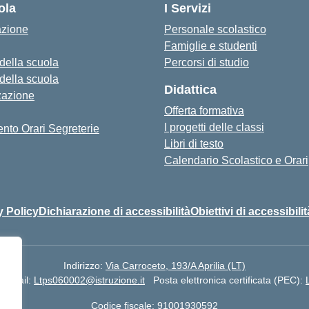
ola
I Servizi
azione
Personale scolastico
Famiglie e studenti
 della scuola
Percorsi di studio
 della scuola
Didattica
zazione
Offerta formativa
I progetti delle classi
nto Orari Segreterie
Libri di testo
Calendario Scolastico e Orari
y Policy
Dichiarazione di accessibilità
Obiettivi di accessibilit
Indirizzo:
Via Carroceto, 193/A Aprilia (LT)
Email:
Ltps060002@istruzione.it
Posta elettronica certificata (PEC):
Codice fiscale: 91001930592