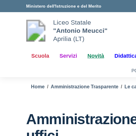
Vai ai contenuti
Vai al menu di navigazione
Vai al footer
Ministero dell'Istruzione e del Merito
Liceo Statale
"Antonio Meucci"
Aprilia (LT)
Scuola
Servizi
Novità
Didattic
P
Home
Amministrazione Trasparente
Le ca
Amministrazione
uffici