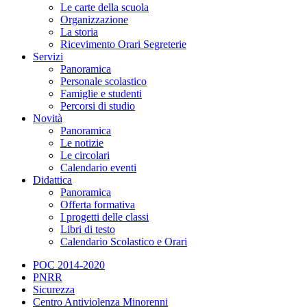
Le carte della scuola
Organizzazione
La storia
Ricevimento Orari Segreterie
Servizi
Panoramica
Personale scolastico
Famiglie e studenti
Percorsi di studio
Novità
Panoramica
Le notizie
Le circolari
Calendario eventi
Didattica
Panoramica
Offerta formativa
I progetti delle classi
Libri di testo
Calendario Scolastico e Orari
POC 2014-2020
PNRR
Sicurezza
Centro Antiviolenza Minorenni