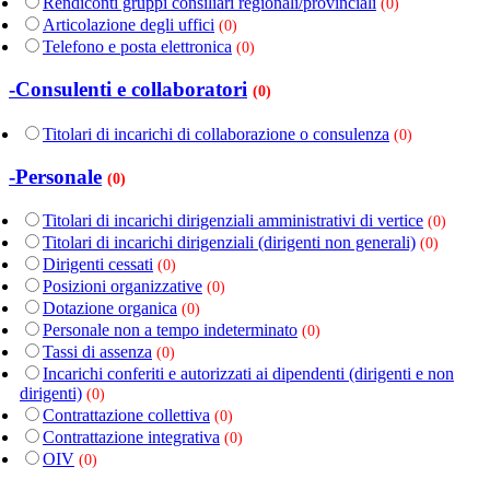
Rendiconti gruppi consiliari regionali/provinciali
(0)
Articolazione degli uffici
(0)
Telefono e posta elettronica
(0)
-Consulenti e collaboratori
(0)
Titolari di incarichi di collaborazione o consulenza
(0)
-Personale
(0)
Titolari di incarichi dirigenziali amministrativi di vertice
(0)
Titolari di incarichi dirigenziali (dirigenti non generali)
(0)
Dirigenti cessati
(0)
Posizioni organizzative
(0)
Dotazione organica
(0)
Personale non a tempo indeterminato
(0)
Tassi di assenza
(0)
Incarichi conferiti e autorizzati ai dipendenti (dirigenti e non
dirigenti)
(0)
Contrattazione collettiva
(0)
Contrattazione integrativa
(0)
OIV
(0)