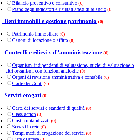
Bilancio preventivo e consuntivo
(0)
Piano degli indicatori e risultati attesi di bilancio
(0)
-Beni immobili e gestione patrimonio
(0)
Patrimonio immobiliare
(0)
Canoni di locazione o affitto
(0)
-Controlli e rilievi sull'amministrazione
(0)
Organismi indipendenti di valutazione, nuclei di valutazione o
altri organismi con funzioni analoghe
(0)
Organi di revisione amministrativa e contabile
(0)
Corte dei Conti
(0)
-Servizi erogati
(0)
Carta dei servizi e standard di qualità
(0)
Class action
(0)
Costi contabilizzati
(0)
Servizi in rete
(0)
Tempi medi di erogazione dei servizi
(0)
Liste di attesa
(0)