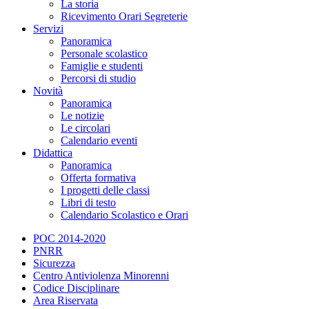
La storia
Ricevimento Orari Segreterie
Servizi
Panoramica
Personale scolastico
Famiglie e studenti
Percorsi di studio
Novità
Panoramica
Le notizie
Le circolari
Calendario eventi
Didattica
Panoramica
Offerta formativa
I progetti delle classi
Libri di testo
Calendario Scolastico e Orari
POC 2014-2020
PNRR
Sicurezza
Centro Antiviolenza Minorenni
Codice Disciplinare
Area Riservata