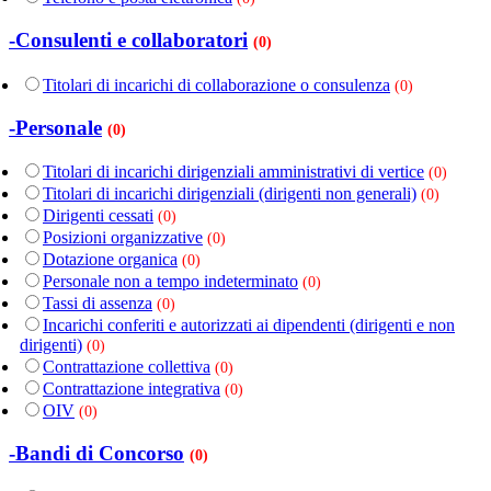
-Consulenti e collaboratori
(0)
Titolari di incarichi di collaborazione o consulenza
(0)
-Personale
(0)
Titolari di incarichi dirigenziali amministrativi di vertice
(0)
Titolari di incarichi dirigenziali (dirigenti non generali)
(0)
Dirigenti cessati
(0)
Posizioni organizzative
(0)
Dotazione organica
(0)
Personale non a tempo indeterminato
(0)
Tassi di assenza
(0)
Incarichi conferiti e autorizzati ai dipendenti (dirigenti e non
dirigenti)
(0)
Contrattazione collettiva
(0)
Contrattazione integrativa
(0)
OIV
(0)
-Bandi di Concorso
(0)