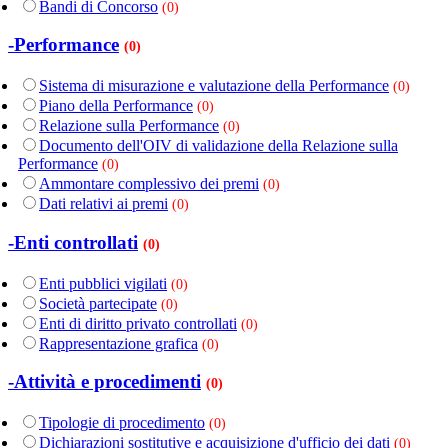
Bandi di Concorso
(0)
-Performance
(0)
Sistema di misurazione e valutazione della Performance
(0)
Piano della Performance
(0)
Relazione sulla Performance
(0)
Documento dell'OIV di validazione della Relazione sulla
Performance
(0)
Ammontare complessivo dei premi
(0)
Dati relativi ai premi
(0)
-Enti controllati
(0)
Enti pubblici vigilati
(0)
Società partecipate
(0)
Enti di diritto privato controllati
(0)
Rappresentazione grafica
(0)
-Attività e procedimenti
(0)
Tipologie di procedimento
(0)
Dichiarazioni sostitutive e acquisizione d'ufficio dei dati
(0)