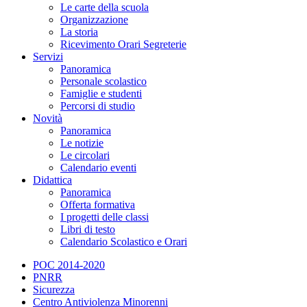
Le carte della scuola
Organizzazione
La storia
Ricevimento Orari Segreterie
Servizi
Panoramica
Personale scolastico
Famiglie e studenti
Percorsi di studio
Novità
Panoramica
Le notizie
Le circolari
Calendario eventi
Didattica
Panoramica
Offerta formativa
I progetti delle classi
Libri di testo
Calendario Scolastico e Orari
POC 2014-2020
PNRR
Sicurezza
Centro Antiviolenza Minorenni