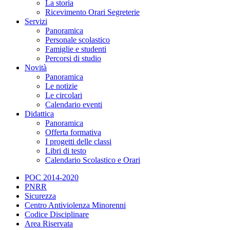
La storia
Ricevimento Orari Segreterie
Servizi
Panoramica
Personale scolastico
Famiglie e studenti
Percorsi di studio
Novità
Panoramica
Le notizie
Le circolari
Calendario eventi
Didattica
Panoramica
Offerta formativa
I progetti delle classi
Libri di testo
Calendario Scolastico e Orari
POC 2014-2020
PNRR
Sicurezza
Centro Antiviolenza Minorenni
Codice Disciplinare
Area Riservata