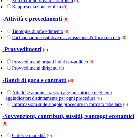
Enti di diritto privato controllati
(0)
Rappresentazione grafica
(0)
-Attività e procedimenti
(0)
Tipologie di procedimento
(0)
Dichiarazioni sostitutive e acquisizione d'ufficio dei dati
(0)
-Provvedimenti
(0)
Provvedimenti organi indirizzo-politico
(0)
Provvedimenti dirigenti
(0)
-Bandi di gara e contratti
(0)
Atti delle amministrazioni aggiudicatrici e degli enti
aggiudicatori distintamente per ogni procedura
(0)
Informazioni sulle singole procedure in formato tabellare
(0)
-Sovvenzioni, contributi, sussidi, vantaggi economici
(0)
Criteri e modalità
(0)