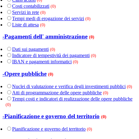
(0)
Costi contabilizzati
(0)
Servizi in rete
(0)
Tempi medi di erogazione dei servizi
(0)
Liste di attesa
(0)
-Pagamenti dell' amministrazione
(0)
Dati sui pagamenti
(0)
Indicatore di tempestività dei pagamenti
(0)
IBAN e pagamenti informatici
(0)
-Opere pubbliche
(0)
Nuclei di valutazione e verifica degli investimenti pubblici
(0)
Atti di programmazione delle opere pubbliche
(0)
Tempi costi e indicatori di realizzazione delle opere pubbliche
(0)
-Pianificazione e governo del territorio
(0)
Pianificazione e governo del territorio
(0)