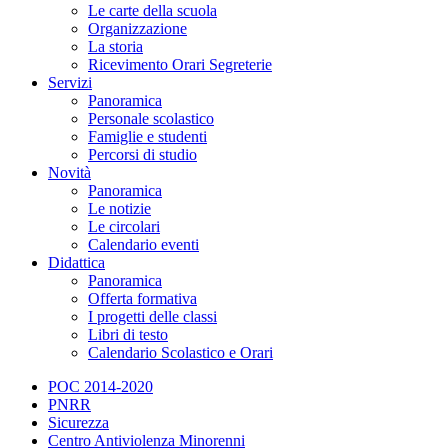
Le carte della scuola
Organizzazione
La storia
Ricevimento Orari Segreterie
Servizi
Panoramica
Personale scolastico
Famiglie e studenti
Percorsi di studio
Novità
Panoramica
Le notizie
Le circolari
Calendario eventi
Didattica
Panoramica
Offerta formativa
I progetti delle classi
Libri di testo
Calendario Scolastico e Orari
POC 2014-2020
PNRR
Sicurezza
Centro Antiviolenza Minorenni