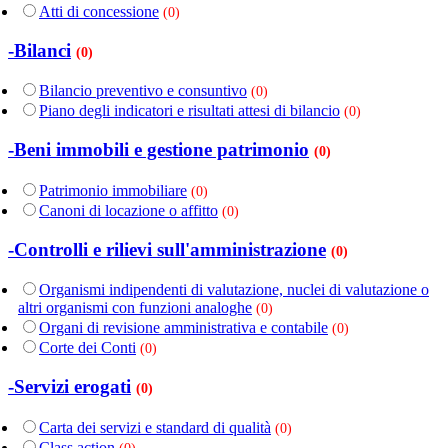
Atti di concessione
(0)
-Bilanci
(0)
Bilancio preventivo e consuntivo
(0)
Piano degli indicatori e risultati attesi di bilancio
(0)
-Beni immobili e gestione patrimonio
(0)
Patrimonio immobiliare
(0)
Canoni di locazione o affitto
(0)
-Controlli e rilievi sull'amministrazione
(0)
Organismi indipendenti di valutazione, nuclei di valutazione o
altri organismi con funzioni analoghe
(0)
Organi di revisione amministrativa e contabile
(0)
Corte dei Conti
(0)
-Servizi erogati
(0)
Carta dei servizi e standard di qualità
(0)
Class action