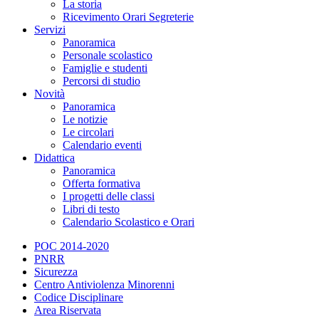
La storia
Ricevimento Orari Segreterie
Servizi
Panoramica
Personale scolastico
Famiglie e studenti
Percorsi di studio
Novità
Panoramica
Le notizie
Le circolari
Calendario eventi
Didattica
Panoramica
Offerta formativa
I progetti delle classi
Libri di testo
Calendario Scolastico e Orari
POC 2014-2020
PNRR
Sicurezza
Centro Antiviolenza Minorenni
Codice Disciplinare
Area Riservata