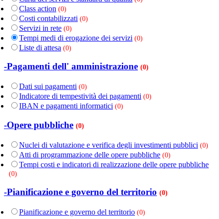
Class action
(0)
Costi contabilizzati
(0)
Servizi in rete
(0)
Tempi medi di erogazione dei servizi
(0)
Liste di attesa
(0)
-Pagamenti dell' amministrazione
(0)
Dati sui pagamenti
(0)
Indicatore di tempestività dei pagamenti
(0)
IBAN e pagamenti informatici
(0)
-Opere pubbliche
(0)
Nuclei di valutazione e verifica degli investimenti pubblici
(0)
Atti di programmazione delle opere pubbliche
(0)
Tempi costi e indicatori di realizzazione delle opere pubbliche
(0)
-Pianificazione e governo del territorio
(0)
Pianificazione e governo del territorio
(0)