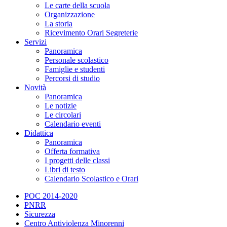
Le carte della scuola
Organizzazione
La storia
Ricevimento Orari Segreterie
Servizi
Panoramica
Personale scolastico
Famiglie e studenti
Percorsi di studio
Novità
Panoramica
Le notizie
Le circolari
Calendario eventi
Didattica
Panoramica
Offerta formativa
I progetti delle classi
Libri di testo
Calendario Scolastico e Orari
POC 2014-2020
PNRR
Sicurezza
Centro Antiviolenza Minorenni