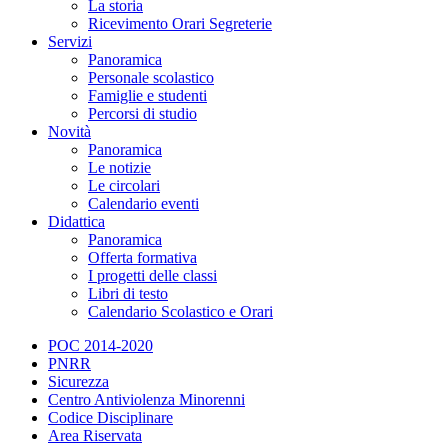
La storia
Ricevimento Orari Segreterie
Servizi
Panoramica
Personale scolastico
Famiglie e studenti
Percorsi di studio
Novità
Panoramica
Le notizie
Le circolari
Calendario eventi
Didattica
Panoramica
Offerta formativa
I progetti delle classi
Libri di testo
Calendario Scolastico e Orari
POC 2014-2020
PNRR
Sicurezza
Centro Antiviolenza Minorenni
Codice Disciplinare
Area Riservata