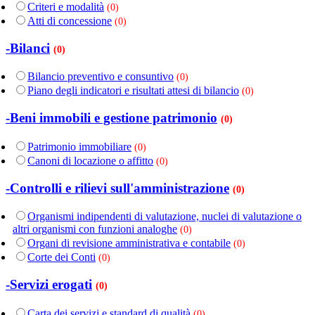
Criteri e modalità
(0)
Atti di concessione
(0)
-Bilanci
(0)
Bilancio preventivo e consuntivo
(0)
Piano degli indicatori e risultati attesi di bilancio
(0)
-Beni immobili e gestione patrimonio
(0)
Patrimonio immobiliare
(0)
Canoni di locazione o affitto
(0)
-Controlli e rilievi sull'amministrazione
(0)
Organismi indipendenti di valutazione, nuclei di valutazione o
altri organismi con funzioni analoghe
(0)
Organi di revisione amministrativa e contabile
(0)
Corte dei Conti
(0)
-Servizi erogati
(0)
Carta dei servizi e standard di qualità
(0)