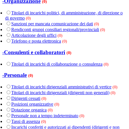
-Organizzazione
(0)
Titolari di incarichi politici, di amministrazione, di direzione o
di governo
(0)
Sanzioni per mancata comunicazione dei dati
(0)
Rendiconti gruppi consiliari regionali/provinciali
(0)
Articolazione degli uffici
(0)
Telefono e posta elettronica
(0)
-Consulenti e collaboratori
(0)
Titolari di incarichi di collaborazione o consulenza
(0)
-Personale
(0)
Titolari di incarichi dirigenziali amministrativi di vertice
(0)
Titolari di incarichi dirigenziali (dirigenti non generali)
(0)
Dirigenti cessati
(0)
Posizioni organizzative
(0)
Dotazione organica
(0)
Personale non a tempo indeterminato
(0)
Tassi di assenza
(0)
Incarichi conferiti e autorizzati ai dipendenti (dirigenti e non