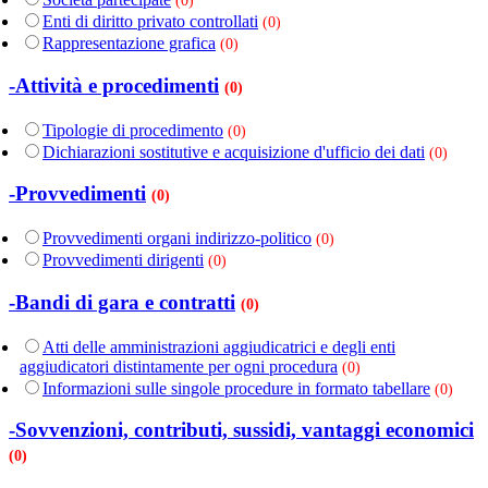
(0)
Enti di diritto privato controllati
(0)
Rappresentazione grafica
(0)
-Attività e procedimenti
(0)
Tipologie di procedimento
(0)
Dichiarazioni sostitutive e acquisizione d'ufficio dei dati
(0)
-Provvedimenti
(0)
Provvedimenti organi indirizzo-politico
(0)
Provvedimenti dirigenti
(0)
-Bandi di gara e contratti
(0)
Atti delle amministrazioni aggiudicatrici e degli enti
aggiudicatori distintamente per ogni procedura
(0)
Informazioni sulle singole procedure in formato tabellare
(0)
-Sovvenzioni, contributi, sussidi, vantaggi economici
(0)