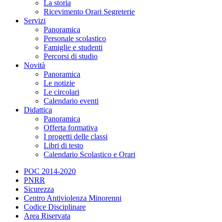
La storia
Ricevimento Orari Segreterie
Servizi
Panoramica
Personale scolastico
Famiglie e studenti
Percorsi di studio
Novità
Panoramica
Le notizie
Le circolari
Calendario eventi
Didattica
Panoramica
Offerta formativa
I progetti delle classi
Libri di testo
Calendario Scolastico e Orari
POC 2014-2020
PNRR
Sicurezza
Centro Antiviolenza Minorenni
Codice Disciplinare
Area Riservata