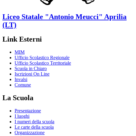
Liceo Statale
"Antonio Meucci"
Aprilia
(LT)
Link Esterni
MIM
Ufficio Scolastico Regionale
Ufficio Scolastico Territoriale
Scuola in Chiaro
Iscrizioni On Line
Invalsi
Comune
La Scuola
Presentazione
I luoghi
I numeri della scuola
Le carte della scuola
Organizzazione