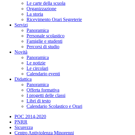
Le carte della scuola
Organizzazione
La storia
Ricevimento Orari Segreterie
Servizi
Panoramica
Personale scolastico
Famiglie e studenti
Percorsi di studio
Novità
Panoramica
Le notizie
Le circolari
Calendario eventi
Didattica
Panoramica
Offerta formativa
I progetti delle classi
Libri di testo
Calendario Scolastico e Orari
POC 2014-2020
PNRR
Sicurezza
Centro Antiviolenza Minorenni