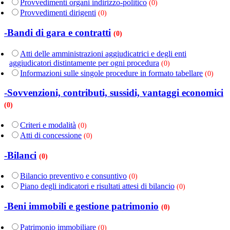
Provvedimenti organi indirizzo-politico
(0)
Provvedimenti dirigenti
(0)
-Bandi di gara e contratti
(0)
Atti delle amministrazioni aggiudicatrici e degli enti
aggiudicatori distintamente per ogni procedura
(0)
Informazioni sulle singole procedure in formato tabellare
(0)
-Sovvenzioni, contributi, sussidi, vantaggi economici
(0)
Criteri e modalità
(0)
Atti di concessione
(0)
-Bilanci
(0)
Bilancio preventivo e consuntivo
(0)
Piano degli indicatori e risultati attesi di bilancio
(0)
-Beni immobili e gestione patrimonio
(0)
Patrimonio immobiliare
(0)