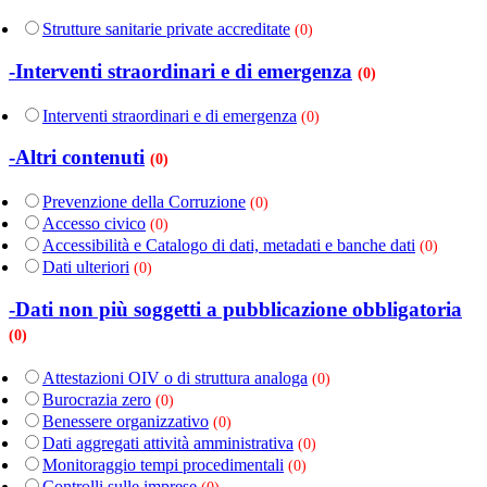
Strutture sanitarie private accreditate
(0)
-Interventi straordinari e di emergenza
(0)
Interventi straordinari e di emergenza
(0)
-Altri contenuti
(0)
Prevenzione della Corruzione
(0)
Accesso civico
(0)
Accessibilità e Catalogo di dati, metadati e banche dati
(0)
Dati ulteriori
(0)
-Dati non più soggetti a pubblicazione obbligatoria
(0)
Attestazioni OIV o di struttura analoga
(0)
Burocrazia zero
(0)
Benessere organizzativo
(0)
Dati aggregati attività amministrativa
(0)
Monitoraggio tempi procedimentali
(0)
Controlli sulle imprese