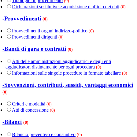
Tipologie di procedimento
(0)
Dichiarazioni sostitutive e acquisizione d'ufficio dei dati
(0)
-Provvedimenti
(0)
Provvedimenti organi indirizzo-politico
(0)
Provvedimenti dirigenti
(0)
-Bandi di gara e contratti
(0)
Atti delle amministrazioni aggiudicatrici e degli enti
aggiudicatori distintamente per ogni procedura
(0)
Informazioni sulle singole procedure in formato tabellare
(0)
-Sovvenzioni, contributi, sussidi, vantaggi economici
(0)
Criteri e modalità
(0)
Atti di concessione
(0)
-Bilanci
(0)
Bilancio preventivo e consuntivo
(0)