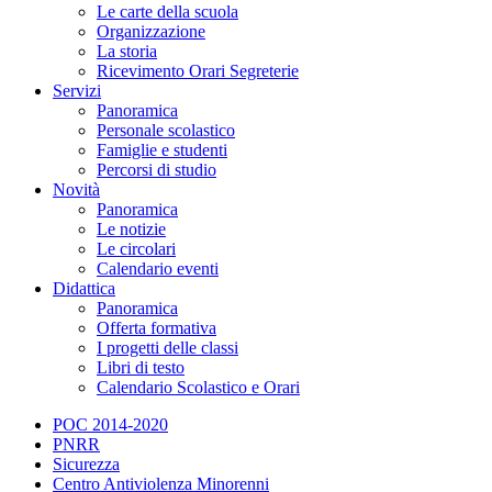
Le carte della scuola
Organizzazione
La storia
Ricevimento Orari Segreterie
Servizi
Panoramica
Personale scolastico
Famiglie e studenti
Percorsi di studio
Novità
Panoramica
Le notizie
Le circolari
Calendario eventi
Didattica
Panoramica
Offerta formativa
I progetti delle classi
Libri di testo
Calendario Scolastico e Orari
POC 2014-2020
PNRR
Sicurezza
Centro Antiviolenza Minorenni