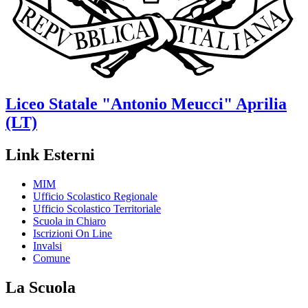
Liceo Statale
"Antonio Meucci"
Aprilia
(LT)
Link Esterni
MIM
Ufficio Scolastico Regionale
Ufficio Scolastico Territoriale
Scuola in Chiaro
Iscrizioni On Line
Invalsi
Comune
La Scuola