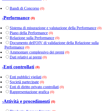
Bandi di Concorso
(0)
-Performance
(0)
Sistema di misurazione e valutazione della Performance
(0)
Piano della Performance
(0)
Relazione sulla Performance
(0)
Documento dell'OIV di validazione della Relazione sulla
Performance
(0)
Ammontare complessivo dei premi
(0)
Dati relativi ai premi
(0)
-Enti controllati
(0)
Enti pubblici vigilati
(0)
Società partecipate
(0)
Enti di diritto privato controllati
(0)
Rappresentazione grafica
(0)
-Attività e procedimenti
(0)