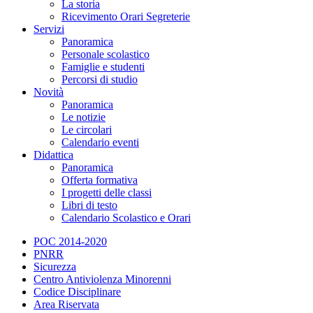
La storia
Ricevimento Orari Segreterie
Servizi
Panoramica
Personale scolastico
Famiglie e studenti
Percorsi di studio
Novità
Panoramica
Le notizie
Le circolari
Calendario eventi
Didattica
Panoramica
Offerta formativa
I progetti delle classi
Libri di testo
Calendario Scolastico e Orari
POC 2014-2020
PNRR
Sicurezza
Centro Antiviolenza Minorenni
Codice Disciplinare
Area Riservata