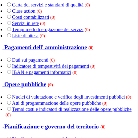
Carta dei servizi e standard di qualità
(0)
Class action
(0)
Costi contabilizzati
(0)
Servizi in rete
(0)
Tempi medi di erogazione dei servizi
(0)
Liste di attesa
(0)
-Pagamenti dell' amministrazione
(0)
Dati sui pagamenti
(0)
Indicatore di tempestività dei pagamenti
(0)
IBAN e pagamenti informatici
(0)
-Opere pubbliche
(0)
Nuclei di valutazione e verifica degli investimenti pubblici
(0)
Atti di programmazione delle opere pubbliche
(0)
Tempi costi e indicatori di realizzazione delle opere pubbliche
(0)
-Pianificazione e governo del territorio
(0)