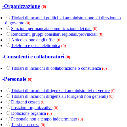
-Organizzazione
(0)
Titolari di incarichi politici, di amministrazione, di direzione o
di governo
(0)
Sanzioni per mancata comunicazione dei dati
(0)
Rendiconti gruppi consiliari regionali/provinciali
(0)
Articolazione degli uffici
(0)
Telefono e posta elettronica
(0)
-Consulenti e collaboratori
(0)
Titolari di incarichi di collaborazione o consulenza
(0)
-Personale
(0)
Titolari di incarichi dirigenziali amministrativi di vertice
(0)
Titolari di incarichi dirigenziali (dirigenti non generali)
(0)
Dirigenti cessati
(0)
Posizioni organizzative
(0)
Dotazione organica
(0)
Personale non a tempo indeterminato
(0)
Tassi di assenza
(0)