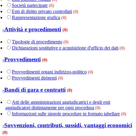
Società partecipate
(0)
Enti di diritto privato controllati
(0)
Rappresentazione grafica
(0)
-Attività e procedimenti
(0)
Tipologie di procedimento
(0)
Dichiarazioni sostitutive e acquisizione d'ufficio dei dati
(0)
-Provvedimenti
(0)
Provvedimenti organi indirizzo-politico
(0)
Provvedimenti dirigenti
(0)
-Bandi di gara e contratti
(0)
Atti delle amministrazioni aggiudicatrici e degli enti
aggiudicatori distintamente per ogni procedura
(0)
Informazioni sulle singole procedure in formato tabellare
(0)
-Sovvenzioni, contributi, sussidi, vantaggi economici
(0)