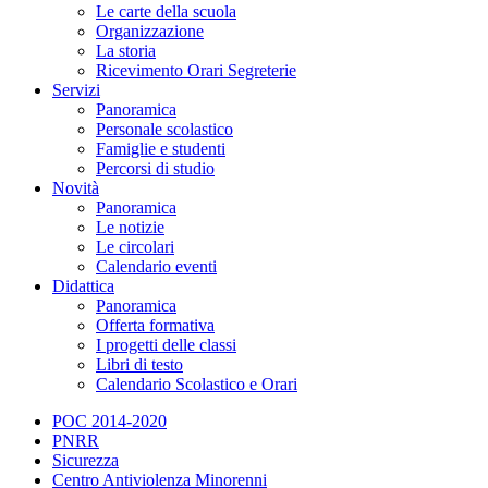
Le carte della scuola
Organizzazione
La storia
Ricevimento Orari Segreterie
Servizi
Panoramica
Personale scolastico
Famiglie e studenti
Percorsi di studio
Novità
Panoramica
Le notizie
Le circolari
Calendario eventi
Didattica
Panoramica
Offerta formativa
I progetti delle classi
Libri di testo
Calendario Scolastico e Orari
POC 2014-2020
PNRR
Sicurezza
Centro Antiviolenza Minorenni