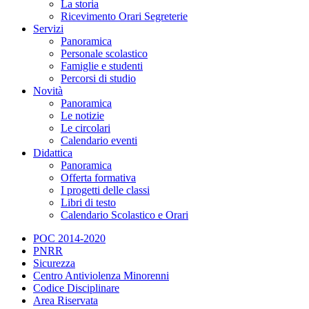
La storia
Ricevimento Orari Segreterie
Servizi
Panoramica
Personale scolastico
Famiglie e studenti
Percorsi di studio
Novità
Panoramica
Le notizie
Le circolari
Calendario eventi
Didattica
Panoramica
Offerta formativa
I progetti delle classi
Libri di testo
Calendario Scolastico e Orari
POC 2014-2020
PNRR
Sicurezza
Centro Antiviolenza Minorenni
Codice Disciplinare
Area Riservata