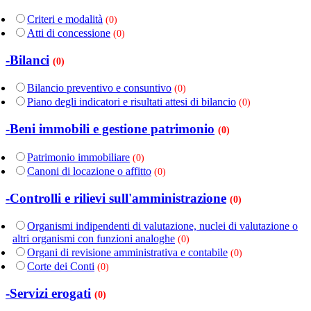
Criteri e modalità
(0)
Atti di concessione
(0)
-Bilanci
(0)
Bilancio preventivo e consuntivo
(0)
Piano degli indicatori e risultati attesi di bilancio
(0)
-Beni immobili e gestione patrimonio
(0)
Patrimonio immobiliare
(0)
Canoni di locazione o affitto
(0)
-Controlli e rilievi sull'amministrazione
(0)
Organismi indipendenti di valutazione, nuclei di valutazione o
altri organismi con funzioni analoghe
(0)
Organi di revisione amministrativa e contabile
(0)
Corte dei Conti
(0)
-Servizi erogati
(0)